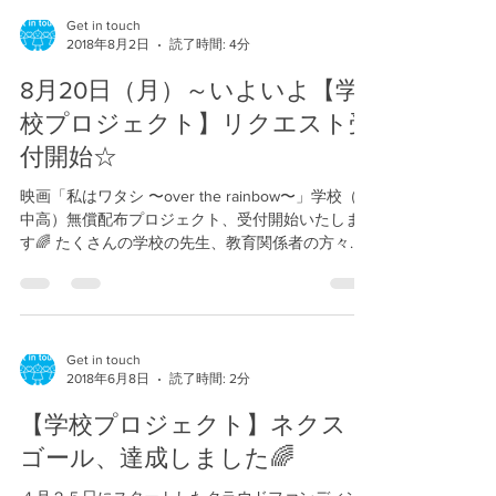
た。...
Get in touch
2018年8月2日
読了時間: 4分
8月20日（月）～いよいよ【学
校プロジェクト】リクエスト受
付開始☆
映画「私はワタシ 〜over the rainbow〜」学校（小
中高）無償配布プロジェクト、受付開始いたしま
す🌈 たくさんの学校の先生、教育関係者の方々よ
り、お問い合わせをいただきありがとうございま
す。 2018年8月20日（月）より、公式サイトで、
いよいよリクエスト受付...
Get in touch
2018年6月8日
読了時間: 2分
【学校プロジェクト】ネクスト
ゴール、達成しました🌈