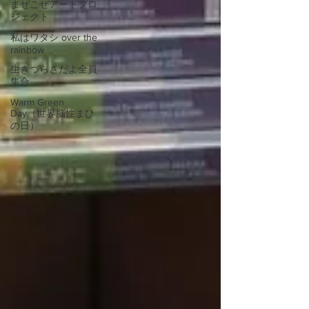
まぜこぜアートプロ
ジェクト
私はワタシ over the
rainbow
生きづらさだよ全員
集合
Warm Green
Day（世界脳性まひ
の日）