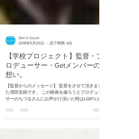
Get in touch
2018年5月25日
読了時間: 4分
【学校プロジェクト】監督・プ
ロデューサー・Getメンバーの
想い。
【監督からのメッセージ】 監督をさせて頂きまし
た増田玄樹です。 この映画を撮ろうとプロデュー
サーのちづるさんにお声がけ頂いた時はLGBTsと
いう言葉の意味もわからない僕でした。 でも、撮
らなきゃと直感で思いました。そこからは文字通
り、ちづるさんと二人三脚、色んな場所に行き、...