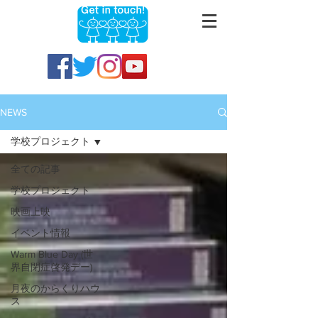
NEWS
学校プロジェクト
全ての記事
学校プロジェクト
映画上映
イベント情報
Warm Blue Day (世
界自閉症啓発デー)
月夜のからくりハウ
ス