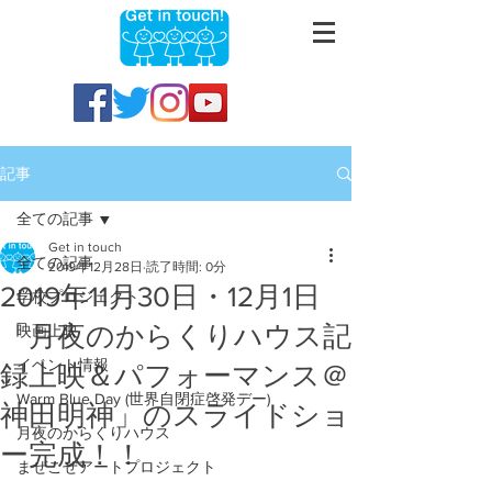
記事
全ての記事
Get in touch
全ての記事
2019年12月28日
読了時間: 0分
2019年11月30日・12月1日
学校プロジェクト
「月夜のからくりハウス記
映画上映
イベント情報
録上映＆パフォーマンス＠
Warm Blue Day (世界自閉症啓発デー)
神田明神」のスライドショ
月夜のからくりハウス
ー完成！！
まぜこぜアートプロジェクト