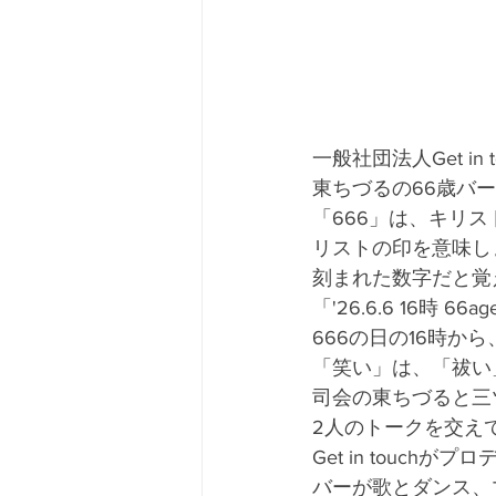
一般社団法人Get i
東ちづるの66歳バ
「666」は、キリ
リストの印を意味しま
刻まれた数字だと覚
「'26.6.6 16
666の日の16時
「笑い」は、「祓い
司会の東ちづると三
2人のトークを交え
Get in tou
バーが歌とダンス、