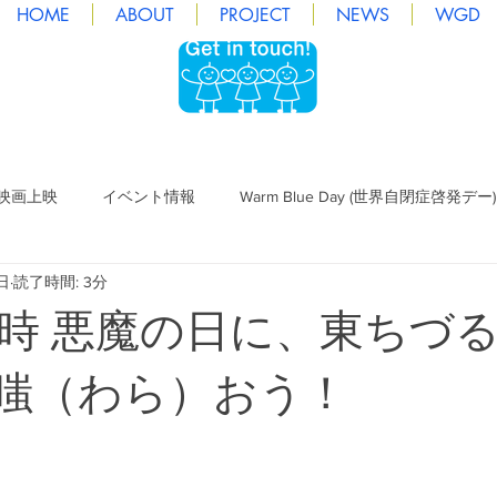
HOME
ABOUT
PROJECT
NEWS
WGD
映画上映
イベント情報
Warm Blue Day (世界自閉症啓発デー)
日
読了時間: 3分
ぜアートプロジェクト
私はワタシ over the rainbow
生きづ
6 16時 悪魔の日に、東ちづ
日）
eを嗤（わら）おう！