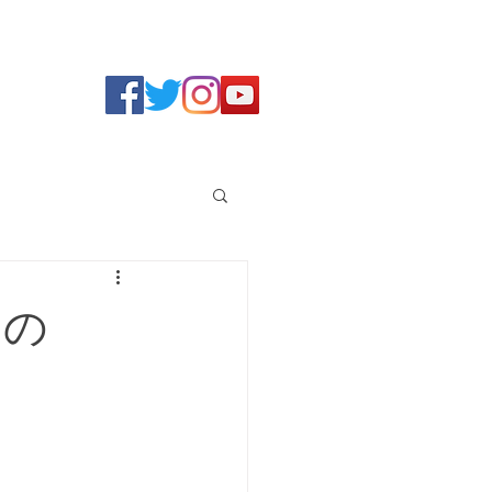
らさだよ全員集合
るの