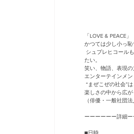
「LOVE & PEACE」 
かつては少し小っ恥ず
 シュプレヒコールも大切。でも私たちは、叫ぶだけじゃなく、楽しみながら社会を揺らし
たい。
笑い、物語、表現の
エンターテインメン
 “まぜこぜの社会”
楽しさの中から広が
（俳優・一般社団法人G
ーーーーーー詳細ー
■日時