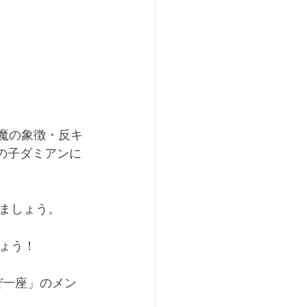
魔の象徴・反キ
魔の子ダミアンに
　
しましょう。
ょう！
こぜ一座」のメン