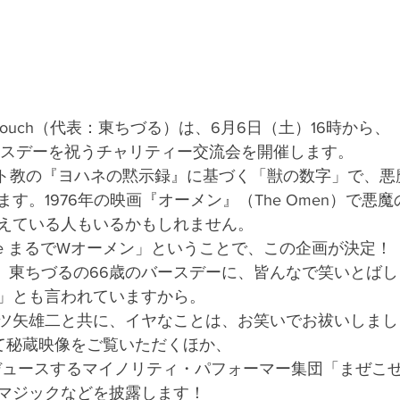
n touch（代表：東ちづる）は、6月6日（土）16時から、
ースデーを祝うチャリティー交流会を開催します。
スト教の『ヨハネの黙示録』に基づく「獣の数字」で、悪
す。1976年の映画『オーメン』（The Omen）で悪
えている人もいるかもしれません。
時 66age まるでWオーメン」ということで、この企画が決定！
から、東ちづるの66歳のバースデーに、皆んなで笑いとば
」とも言われていますから。
ツ矢雄二と共に、イヤなことは、お笑いでお祓いしまし
て秘蔵映像をご覧いただくほか、
chがプロデュースするマイノリティ・パフォーマー集団「まぜ
マジックなどを披露します！　