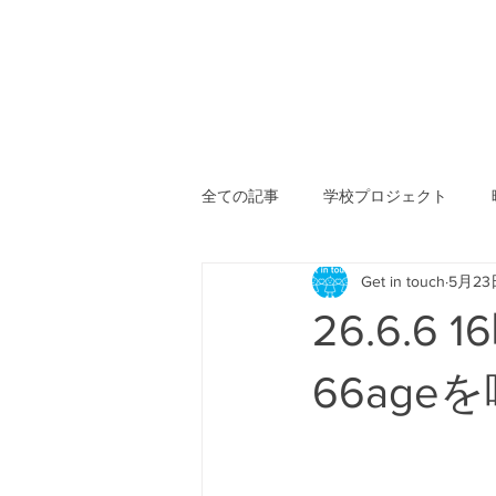
全ての記事
学校プロジェクト
Get in touch
5月23
月夜のからくりハウス
まぜこ
26.6.
Warm Green Day（世界脳性まひの
66ag