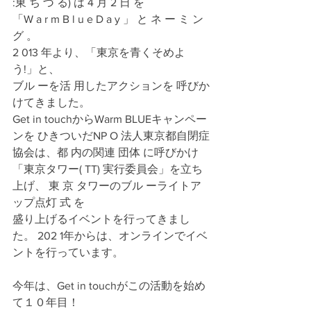
:東 ち づ る) は 4 月 2 日 を
「W a r m B l u e D a y 」 と ネ ー ミ ン 
グ 。
2 013 年より、「東京を青くそめよ
う!」と、
ブル ーを活 用したアクションを 呼びか
けてきました。
Get in touchからWarm BLUEキャンペー
ンを ひきついだNP O 法人東京都自閉症
協会は、都 内の関連 団体 に呼びかけ
「東京タワー( TT) 実行委員会」を立ち
上げ、 東 京 タワーのブル ーライトア
ップ点灯 式 を
盛り上げるイベントを行ってきまし
た。 202 1年からは、オンラインでイベ
ントを行っています。
今年は、Get in touchがこの活動を始め
て１０年目！