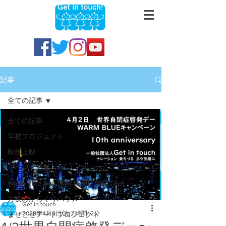
記事
全ての記事
全ての記事
学校プロジェクト
映画上映
イベント情報
Warm Blue Day (世界自閉症啓発デー)
月夜のからくりハウス
Get in touch
2023年4月9日
読了時間: 2分
まぜこぜアートプロジェクト