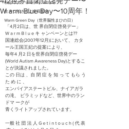
4/2世界自閉症啓発デー〜
私はワタシ over the rainbow
W arm Blue Day〜10周年！
生きづらさだよ全員集合
Warm Green Day（世界脳性まひの日）
「4月2日は、世 界自閉症啓発デー」
W a r m B l u e キ ャンペーンとは??
国連総会(2007年12月)において、 カタ
ール王国王妃の提案により、
毎年4 月2 日を世界自閉症啓発デー 
(World Autism Awareness Day)とするこ
とが決議されました。
この 日は 、自 閉 症 を 知 っ て もら う
た め に 、
エンパイアステートビル、ナイアガラ
の滝、 ピラミッドなど、世界中のラン
ドマ ークが
青くライトアップされています。
一般 社 団 法 人 G e t i n t o u c h ( 代 表 