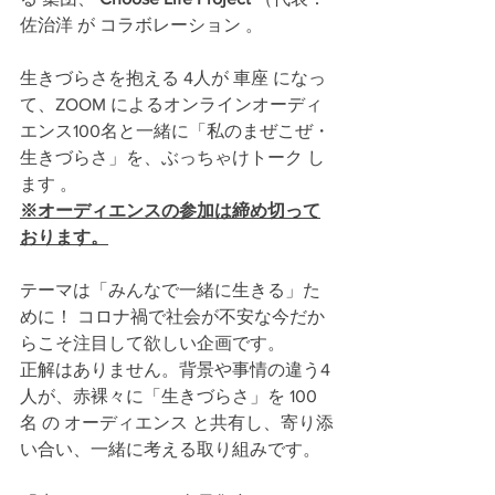
佐治洋 が コラボレーション 。 
生きづらさを抱える 4人が 車座 になっ
て、ZOOM によるオンラインオーディ
エンス100名と一緒に「私のまぜこぜ・
生きづらさ」を、ぶっちゃけトーク し
ます 。
※オーディエンスの参加は締め切って
おります。
テーマは「みんなで一緒に生きる」た
めに！ コロナ禍で社会が不安な今だか
らこそ注目して欲しい企画です。
正解はありません。背景や事情の違う4
人が、赤裸々に「生きづらさ」を 100
名 の オーディエンス と共有し、寄り添
い合い、一緒に考える取り組みです。