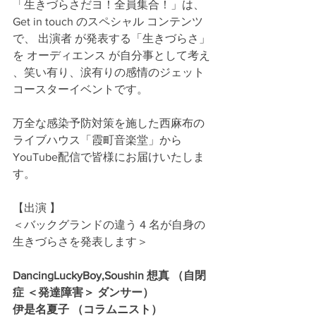
「生きづらさだヨ！全員集合！」は、 
Get in touch のスペシャル コンテンツ 
で、 出演者 が発表する「生きづらさ」
を オーディエンス が自分事として考え 
、笑い有り、涙有りの感情のジェット
コースターイベントです。
万全な感染予防対策を施した西麻布の
ライブハウス「霞町音楽堂」から 
YouTube配信で皆様にお届けいたしま
す。
【出演 】 
＜バックグランドの違う 4 名が自身の
生きづらさを発表します＞
DancingLuckyBoy,Soushin 想真 （自閉
症 ＜発達障害＞ ダンサー）
伊是名夏子 （コラムニスト）