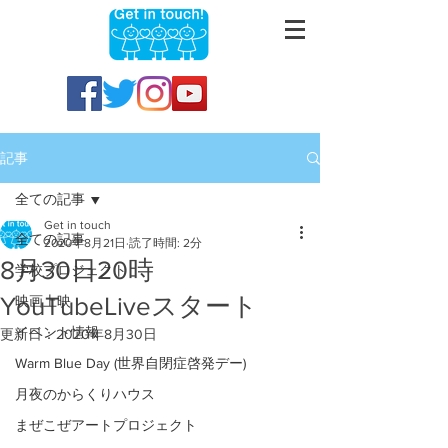
記事
全ての記事
Get in touch
全ての記事
2020年8月21日
読了時間: 2分
8月30日20時
学校プロジェクト
YouTubeLiveスタート
映画上映
イベント情報
更新日：
2020年8月30日
Warm Blue Day (世界自閉症啓発デー)
月夜のからくりハウス
まぜこぜアートプロジェクト