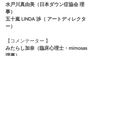
水戸川真由美（日本ダウン症協会 理
事）
五十嵐 LINDA 渉（ アートディレクタ
ー）
【コメンテーター 】 
みたらし加奈（臨床心理士・mimosas 
理事）
【ファシリテーター 】 
東ちづる（俳優 ・ Get in touch 代表
）
【手話通訳士】
森本行雄・樋口真弓
※以上、 敬称略