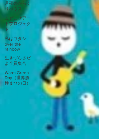
月夜のからく
りハウス
まぜこぜアー
トプロジェク
ト
私はワタシ
over the
rainbow
生きづらさだ
よ全員集合
Warm Green
Day（世界脳
性まひの日）