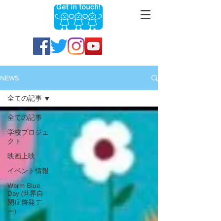
NEWS
全ての記事
全ての記事
学校プロジェ
クト
映画上映
イベント情報
Warm Blue
Day (世界自
閉症啓発デ
ー)